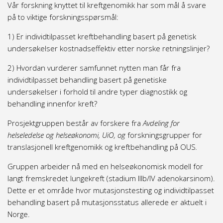
Vår forskning knyttet til kreftgenomikk har som mål å svare
på to viktige forskningsspørsmål:
1) Er
individtilpasset
kreftbehandling basert på genetisk
undersøkelser kostnadseffektiv etter norske retningslinjer?
2) Hvordan vurderer samfunnet nytten man får fra
individtilpasset behandling basert på genetiske
undersøkelser i forhold til andre typer diagnostikk og
behandling innenfor kreft?
Prosjektgruppen består av forskere fra
Avdeling for
helseledelse og helseøkonomi, UiO, og
forskningsgrupper for
translasjonell kreftgenomikk og kreftbehandling på OUS
.
Gruppen arbeider nå med en helseøkonomisk modell for
langt fremskredet lungekreft (stadium IIIb/IV adenokarsinom).
Dette er et område hvor mutasjonstesting og individtilpasset
behandling basert på mutasjonsstatus allerede er aktuelt i
Norge.