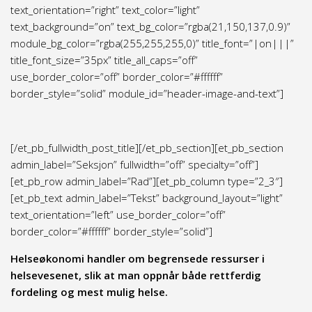
text_orientation=”right” text_color=”light”
text_background=”on” text_bg_color=”rgba(21,150,137,0.9)”
module_bg_color=”rgba(255,255,255,0)” title_font=”|on|||”
title_font_size=”35px” title_all_caps=”off”
use_border_color=”off” border_color=”#ffffff”
border_style=”solid” module_id=”header-image-and-text”]
[/et_pb_fullwidth_post_title][/et_pb_section][et_pb_section
admin_label=”Seksjon” fullwidth=”off” specialty=”off”]
[et_pb_row admin_label=”Rad”][et_pb_column type=”2_3″]
[et_pb_text admin_label=”Tekst” background_layout=”light”
text_orientation=”left” use_border_color=”off”
border_color=”#ffffff” border_style=”solid”]
Helseøkonomi handler om begrensede ressurser i
helsevesenet, slik at man oppnår både rettferdig
fordeling og mest mulig helse.