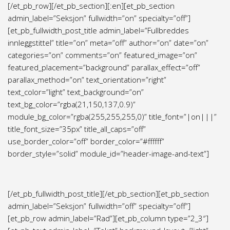
[/et_pb_row][/et_pb_section][:en][et_pb_section
admin_label=”Seksjon” fullwidth=”on” specialty=”off”]
[et_pb_fullwidth_post_title admin_label=”Fullbreddes
innleggstittel” title=”on” meta=”off” author=”on” date=”on”
categories=”on” comments=”on” featured_image=”on”
featured_placement=”background” parallax_effect=”off”
parallax_method=”on” text_orientation=”right”
text_color=”light” text_background=”on”
text_bg_color=”rgba(21,150,137,0.9)”
module_bg_color=”rgba(255,255,255,0)” title_font=”|on|||”
title_font_size=”35px” title_all_caps=”off”
use_border_color=”off” border_color=”#ffffff”
border_style=”solid” module_id=”header-image-and-text”]
[/et_pb_fullwidth_post_title][/et_pb_section][et_pb_section
admin_label=”Seksjon” fullwidth=”off” specialty=”off”]
[et_pb_row admin_label=”Rad”][et_pb_column type=”2_3″]