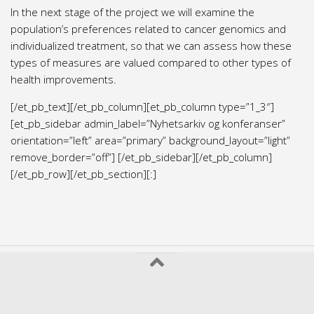
In the next stage of the project we will examine the
population’s preferences related to cancer genomics and
individualized treatment, so that we can assess how these
types of measures are valued compared to other types of
health improvements.
[/et_pb_text][/et_pb_column][et_pb_column type=”1_3″]
[et_pb_sidebar admin_label=”Nyhetsarkiv og konferanser”
orientation=”left” area=”primary” background_layout=”light”
remove_border=”off”] [/et_pb_sidebar][/et_pb_column]
[/et_pb_row][/et_pb_section][:]