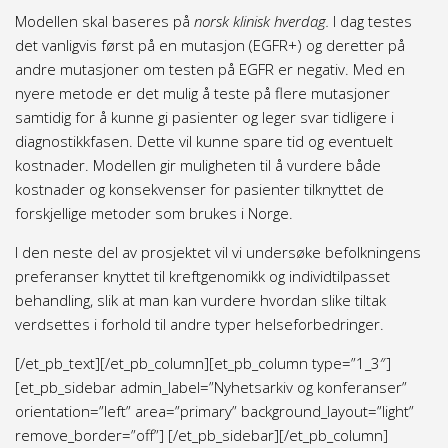
Modellen skal baseres på
norsk klinisk hverdag.
I dag testes
det vanligvis først på en mutasjon (EGFR+) og deretter på
andre mutasjoner om testen på EGFR er negativ. Med en
nyere metode er det mulig å teste på flere mutasjoner
samtidig for å kunne gi pasienter og leger svar tidligere i
diagnostikkfasen. Dette vil kunne spare tid og eventuelt
kostnader. Modellen gir muligheten til å vurdere både
kostnader og konsekvenser for pasienter tilknyttet de
forskjellige metoder som brukes i Norge.
I den neste del av prosjektet vil vi undersøke befolkningens
preferanser knyttet til kreftgenomikk og individtilpasset
behandling, slik at man kan vurdere hvordan slike tiltak
verdsettes i forhold til andre typer helseforbedringer.
[/et_pb_text][/et_pb_column][et_pb_column type=”1_3″]
[et_pb_sidebar admin_label=”Nyhetsarkiv og konferanser”
orientation=”left” area=”primary” background_layout=”light”
remove_border=”off”] [/et_pb_sidebar][/et_pb_column]