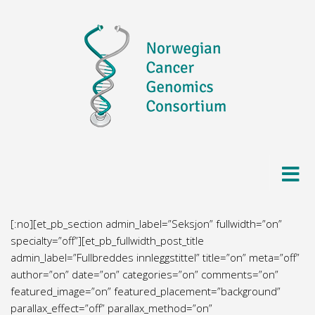
Skip to content
[:no][et_pb_section admin_label=”Seksjon” fullwidth=”on”
specialty=”off”][et_pb_fullwidth_post_title
admin_label=”Fullbreddes innleggstittel” title=”on” meta=”off”
author=”on” date=”on” categories=”on” comments=”on”
featured_image=”on” featured_placement=”background”
parallax_effect=”off” parallax_method=”on”