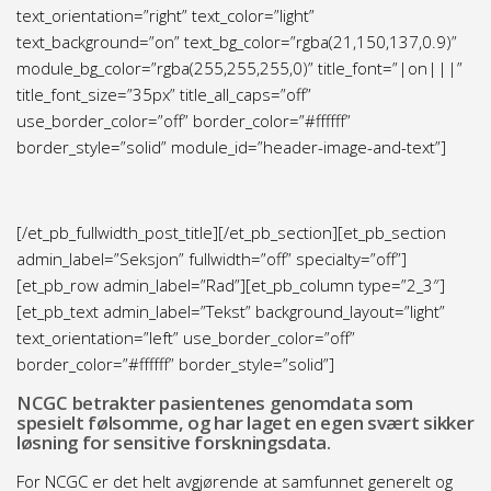
text_orientation=”right” text_color=”light”
text_background=”on” text_bg_color=”rgba(21,150,137,0.9)”
module_bg_color=”rgba(255,255,255,0)” title_font=”|on|||”
title_font_size=”35px” title_all_caps=”off”
use_border_color=”off” border_color=”#ffffff”
border_style=”solid” module_id=”header-image-and-text”]
[/et_pb_fullwidth_post_title][/et_pb_section][et_pb_section
admin_label=”Seksjon” fullwidth=”off” specialty=”off”]
[et_pb_row admin_label=”Rad”][et_pb_column type=”2_3″]
[et_pb_text admin_label=”Tekst” background_layout=”light”
text_orientation=”left” use_border_color=”off”
border_color=”#ffffff” border_style=”solid”]
NCGC betrakter pasientenes genomdata som
spesielt følsomme, og har laget en egen svært sikker
løsning for sensitive forskningsdata.
For NCGC er det helt avgjørende at samfunnet generelt og