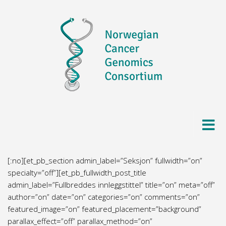
Skip to content
[:no][et_pb_section admin_label=”Seksjon” fullwidth=”on”
specialty=”off”][et_pb_fullwidth_post_title
admin_label=”Fullbreddes innleggstittel” title=”on” meta=”off”
author=”on” date=”on” categories=”on” comments=”on”
featured_image=”on” featured_placement=”background”
parallax_effect=”off” parallax_method=”on”