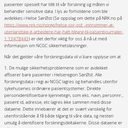
pasienter spesielt har tillit til vår forskning og måten vi
behandler sensitive data. I lys av forholdene som ble
avdekkes i Helse SørØst (Se oppslag om dette på NRK.no på
https://www.nrk.no/norge/helse-sor-ost_-innrommer-at-
utenlandske-it-arbeidere-har-hatt-tilgang-til-pasientjournaler-
1.13478443
) er det derfor viktig for oss å nå ut med
informasjon om NCGC sikkerhetsløsninger.
Når det gjelder våre forskningsdata vil vi bare opplyse om at
1. De mulige sikkerhetsproblemene som er avdekket
affiserer bare pasienter i Helseregion SørØst. Alle
forskningsdata i regi av NCGC lagres og behandles utenfor
sykehusenes ordinære pasientsystemer. Direkte
personidentifiserbare kjennetegn, som eks. navn, personnr.,
pasient id, adresse, etc lagres ikke sammen med disse
dataene. Dette innebærer at det er svært vanskelig for
utenforstående å få både tilgang til våre data, og nesten
umulig å identifisere forskningsdeltakerne. Disse dataene er