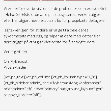
Vi er derfor overbevist om at de problemer som er avdekket
i Helse SørØsts ordinære pasientsystemer verken utgjør
eller har utgjort noen ekstra risiko for prosjektets deltagere.
Jeg takker igjen for at dere er villige til å dele deres
sykdomsdata med oss, og håper at dere med dette føler
dere trygge på at vi gjør vårt beste for å beskytte dem.
Vennlig hilsen
Ola Myklebost
Prosjektleder
[/et_pb_text][/et_pb_column][et_pb_column type=”1_3″]
[et_pb_sidebar admin_label=”Nyhetsarkiv og konferanser”
orientation=”left” area=”primary” background_layout=”light”
remove_border=”off”]