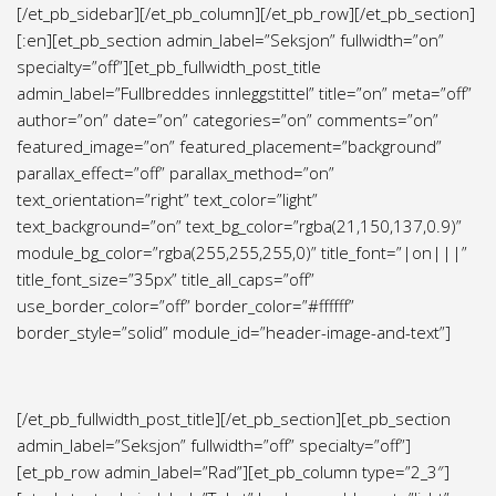
[/et_pb_sidebar][/et_pb_column][/et_pb_row][/et_pb_section]
[:en][et_pb_section admin_label=”Seksjon” fullwidth=”on”
specialty=”off”][et_pb_fullwidth_post_title
admin_label=”Fullbreddes innleggstittel” title=”on” meta=”off”
author=”on” date=”on” categories=”on” comments=”on”
featured_image=”on” featured_placement=”background”
parallax_effect=”off” parallax_method=”on”
text_orientation=”right” text_color=”light”
text_background=”on” text_bg_color=”rgba(21,150,137,0.9)”
module_bg_color=”rgba(255,255,255,0)” title_font=”|on|||”
title_font_size=”35px” title_all_caps=”off”
use_border_color=”off” border_color=”#ffffff”
border_style=”solid” module_id=”header-image-and-text”]
[/et_pb_fullwidth_post_title][/et_pb_section][et_pb_section
admin_label=”Seksjon” fullwidth=”off” specialty=”off”]
[et_pb_row admin_label=”Rad”][et_pb_column type=”2_3″]