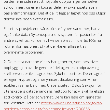
på den ene side relativt nøytrale opplysninger om selve
sykdommen, og er en kopi av deler av sykehusets egen
pasientinformasjon. Det at de i tillegg er lagret hos oss utgjør
derfor ikke noen ekstra risiko.
For et av prosjektene våre, på krefttypen sarkomer, har vi
også slike data i Sykehuspartners system for pasienter fra
andre sykehus. For dem vil Helse Sørøst imidlertid IKKE ha
rutineinformasjonen, slik at de ikke er affiasert av
ovennevnte problemer.
2. De ekstra dataene vi selv har generert, som beskriver
oppbyggingen av alle genene i deltagernes blodprøver og
kreftprøver, er ikke lagret hos Sykehuspartner. De er lagret i
en egen kryptert og anonymisert dataløsning som vi har
etablert i samarbeid med Universitetet i Oslos Seksjon for
vitenskapelig databehandling, nettopp for at vi skal ha ekstra
god kontroll på personvernet. Dere kan lese om Tjenester
for Sensitive Data her
https://www.tu.no/artikler/norge-far-
nordens-beste-anlegg-for-hemmelige-data/230856.